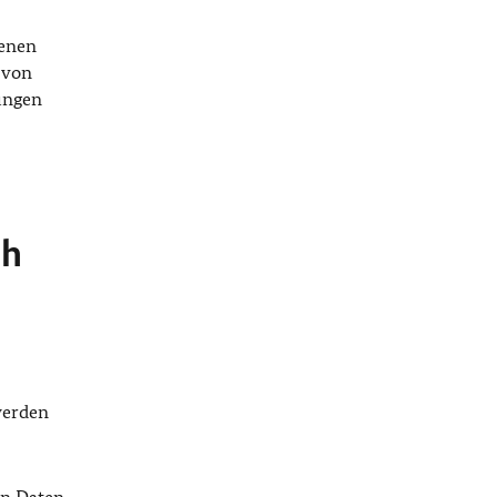
genen
 von
ungen
ch
werden