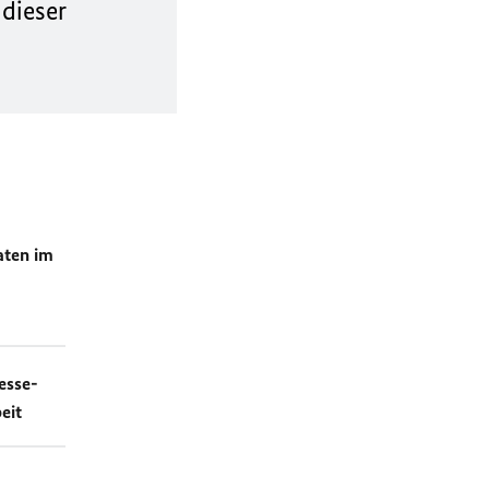
 dieser
aten im
esse-
eit