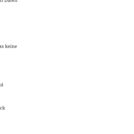
en Daten
ss keine
ol
ack