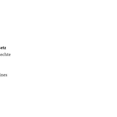
etz
Rechte
ines