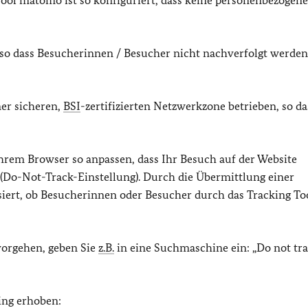
ol matomo ist so konfiguriert, dass keine personenbezogen
 so dass Besucherinnen / Besucher nicht nachverfolgt werden
ner sicheren,
BSI
-zertifizierten Netzwerkzone betrieben, so da
hrem Browser so anpassen, dass Ihr Besuch auf der Website
 (Do-Not-Track-Einstellung). Durch die Übermittlung einer
siert, ob Besucherinnen oder Besucher durch das Tracking To
vorgehen, geben Sie
z.B.
in eine Suchmaschine ein: „Do not tr
ing erhoben: