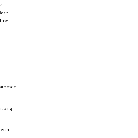
he
dere
line-
aßnahmen
chtung
deren